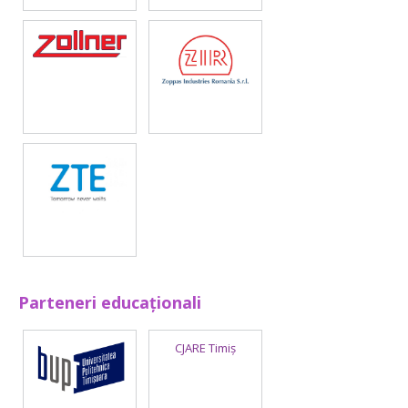
Parteneri educaționali
CJARE Timiș