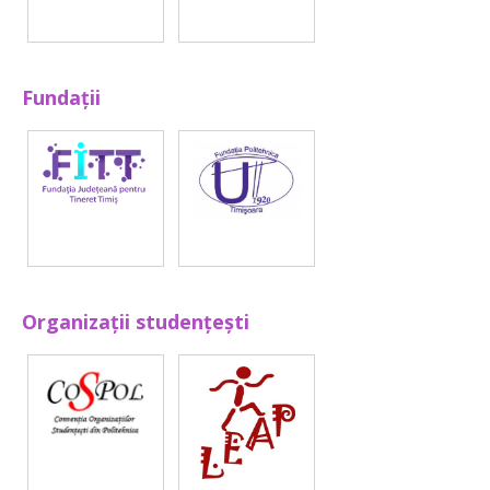
Fundații
Organizații studențești